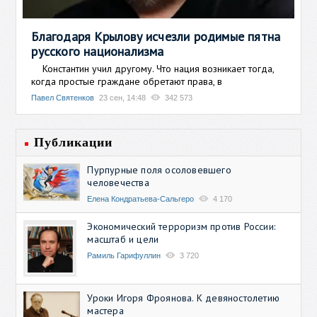
Благодаря Крылову исчезли родимые пятна
русского национализма
Константин учил другому. Что нация возникает тогда,
когда простые граждане обретают права, в
Павел Святенков
23 сен, 14:48
342 573
Публикации
Пурпурные поля осоловевшего
человечества
Елена Кондратьева-Сальгеро
4 170
Экономический терроризм против России:
масштаб и цели
Рамиль Гарифуллин
3 720
Уроки Игоря Фроянова. К девяностолетию
мастера