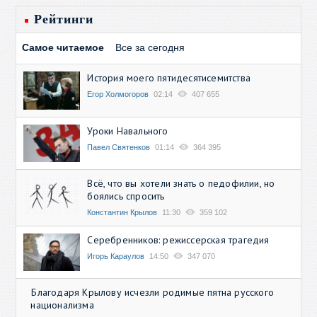
Рейтинги
Самое читаемое
Все за сегодня
История моего пятидесятисемитства
Егор Холмогоров
02:14
407 655
Уроки Навального
Павел Святенков
01:14
364 395
Всё, что вы хотели знать о педофилии, но
боялись спросить
Константин Крылов
11:30
359 102
Серебренников: режиссерская трагедия
Игорь Караулов
14:50
347 070
Благодаря Крылову исчезли родимые пятна русского
национализма