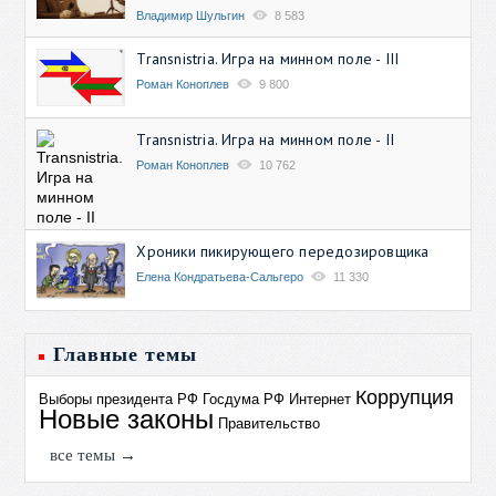
Владимир Шульгин
8 583
Transnistria. Игра на минном поле - III
Роман Коноплев
9 800
Transnistria. Игра на минном поле - II
Роман Коноплев
10 762
Хроники пикирующего передозировщика
Елена Кондратьева-Сальгеро
11 330
Главные темы
Коррупция
Выборы президента РФ
Госдума РФ
Интернет
Новые законы
Правительство
все темы →