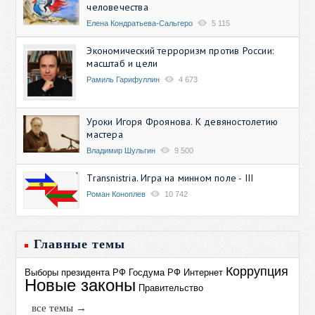
человечества
Елена Кондратьева-Сальгеро
5 115
Экономический терроризм против России:
масштаб и цели
Рамиль Гарифуллин
4 673
Уроки Игоря Фроянова. К девяностолетию
мастера
Владимир Шульгин
9 500
Transnistria. Игра на минном поле - III
Роман Коноплев
10 742
Главные темы
Коррупция
Выборы президента РФ
Госдума РФ
Интернет
Новые законы
Правительство
все темы →