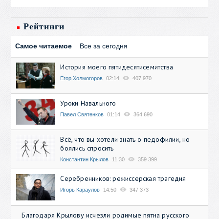
Рейтинги
Самое читаемое
Все за сегодня
История моего пятидесятисемитства
Егор Холмогоров
02:14
407 970
Уроки Навального
Павел Святенков
01:14
364 690
Всё, что вы хотели знать о педофилии, но
боялись спросить
Константин Крылов
11:30
359 399
Серебренников: режиссерская трагедия
Игорь Караулов
14:50
347 373
Благодаря Крылову исчезли родимые пятна русского