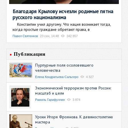
Благодаря Крылову исчезли родимые пятна
русского национализма
Константин учил другому. Что нация возникает тогда,
когда простые граждане обретают права, в
Павел Святенков
23 сен, 14:48
342 857
Публикации
Пурпурные поля осоловевшего
человечества
Елена Кондратьева-Сальгеро
4 327
Экономический терроризм против России:
масштаб и цели
Рамиль Гарифуллин
3 874
Уроки Игоря Фроянова. К девяностолетию
мастера