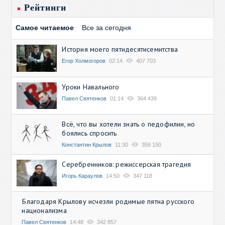
Рейтинги
Самое читаемое
Все за сегодня
История моего пятидесятисемитства
Егор Холмогоров
02:14
407 703
Уроки Навального
Павел Святенков
01:14
364 439
Всё, что вы хотели знать о педофилии, но
боялись спросить
Константин Крылов
11:30
359 150
Серебренников: режиссерская трагедия
Игорь Караулов
14:50
347 118
Благодаря Крылову исчезли родимые пятна русского
национализма
Павел Святенков
14:48
342 857