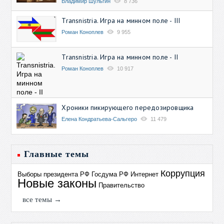
Владимир Шульгин
8 736
Transnistria. Игра на минном поле - III
Роман Коноплев
9 955
Transnistria. Игра на минном поле - II
Роман Коноплев
10 917
Хроники пикирующего передозировщика
Елена Кондратьева-Сальгеро
11 479
Главные темы
Коррупция
Выборы президента РФ
Госдума РФ
Интернет
Новые законы
Правительство
все темы →