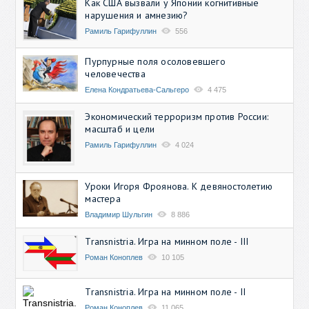
Как США вызвали у Японии когнитивные
нарушения и амнезию?
Рамиль Гарифуллин
556
Пурпурные поля осоловевшего
человечества
Елена Кондратьева-Сальгеро
4 475
Экономический терроризм против России:
масштаб и цели
Рамиль Гарифуллин
4 024
Уроки Игоря Фроянова. К девяностолетию
мастера
Владимир Шульгин
8 886
Transnistria. Игра на минном поле - III
Роман Коноплев
10 105
Transnistria. Игра на минном поле - II
Роман Коноплев
11 065