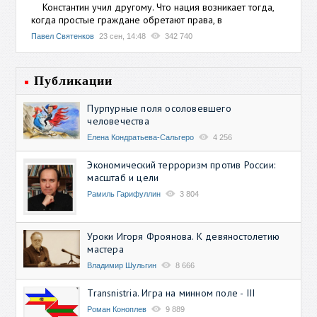
Константин учил другому. Что нация возникает тогда,
когда простые граждане обретают права, в
Павел Святенков
23 сен, 14:48
342 740
Публикации
Пурпурные поля осоловевшего
человечества
Елена Кондратьева-Сальгеро
4 256
Экономический терроризм против России:
масштаб и цели
Рамиль Гарифуллин
3 804
Уроки Игоря Фроянова. К девяностолетию
мастера
Владимир Шульгин
8 666
Transnistria. Игра на минном поле - III
Роман Коноплев
9 889