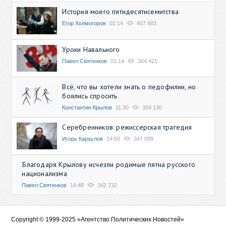
История моего пятидесятисемитства
Егор Холмогоров
02:14
407 683
Уроки Навального
Павел Святенков
01:14
364 421
Всё, что вы хотели знать о педофилии, но
боялись спросить
Константин Крылов
11:30
359 130
Серебренников: режиссерская трагедия
Игорь Караулов
14:50
347 099
Благодаря Крылову исчезли родимые пятна русского
национализма
Павел Святенков
14:48
342 732
Copyright © 1999-2025 «Агентство Политических Новостей»