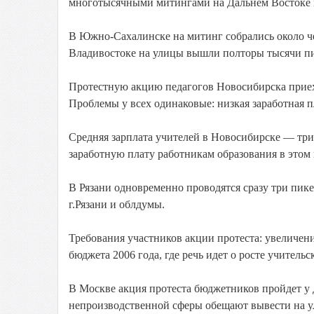
многотысячными митингами на Дальнем Востоке и
В Южно-Сахалинске на митинг собрались около че
Владивостоке на улицы вышли полторы тысячи пи
Протестную акцию педагогов Новосибирска приеха
Проблемы у всех одинаковые: низкая заработная 
Средняя зарплата учителей в Новосибирске — три
заработную плату работникам образования в этом г
В Рязани одновременно проводятся сразу три пик
г.Рязани и облдумы.
Требования участников акции протеста: увеличени
бюджета 2006 года, где речь идет о росте учительс
В Москве акция протеста бюджетников пройдет у 
непроизводственной сферы обещают вывести на ул