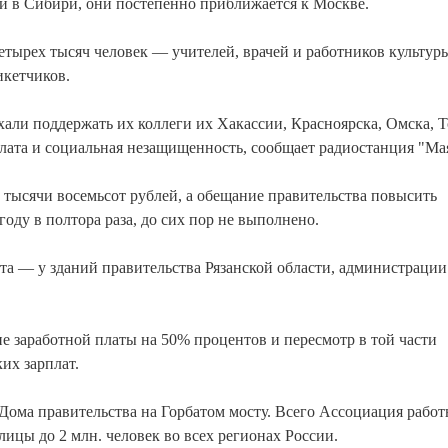
 в Сибири, они постепенно приближается к Москве.
тырех тысяч человек — учителей, врачей и работников культур
кетчиков.
ли поддержать их коллеги их Хакассии, Красноярска, Омска, Т
плата и социальная незащищенность, сообщает радиостанция "Ма
 тысячи восемьсот рублей, а обещание правительства повысить
оду в полтора раза, до сих пор не выполнено.
ета — у зданий правительства Рязанской области, администрации
е заработной платы на 50% процентов и пересмотр в той части
ких зарплат.
Дома правительства на Горбатом мосту. Всего Ассоциация рабо
ицы до 2 млн. человек во всех регионах России.