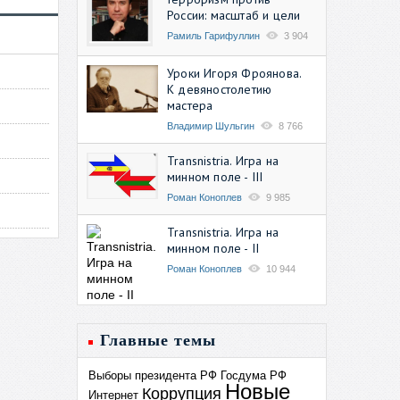
России: масштаб и цели
Рамиль Гарифуллин
3 904
Уроки Игоря Фроянова.
К девяностолетию
мастера
Владимир Шульгин
8 766
Transnistria. Игра на
минном поле - III
Роман Коноплев
9 985
Transnistria. Игра на
минном поле - II
Роман Коноплев
10 944
Главные темы
Выборы президента РФ
Госдума РФ
Новые
Коррупция
Интернет