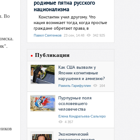
родимые пятна русского
национализма
ы. Во
Константин учил другому. Что
нация возникает тогда, когда простые
граждане обретают права, в
Павел Святенков
23 сен, 14:48
342 925
омска.
як".
Публикации
Как США вызвали у
Японии когнитивные
нарушения и амнезию?
Рамиль Гарифуллин
164
Пурпурные поля
осоловевшего
человечества
Елена Кондратьева-Сальгеро
4 357
тников
Экономический
терроризм против