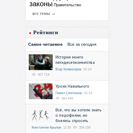
законы
Правительство
все темы →
Рейтинги
Самое читаемое
Все за сегодня
История моего
пятидесятисемитства
Егор Холмогоров
02:14
407 714
Уроки Навального
Павел Святенков
01:14
364 449
Всё, что вы хотели знать
о педофилии, но
боялись спросить
Константин Крылов
11:30
359 158