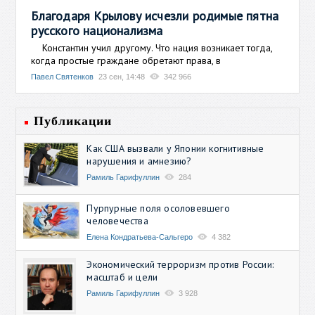
Благодаря Крылову исчезли родимые пятна
русского национализма
Константин учил другому. Что нация возникает тогда,
когда простые граждане обретают права, в
Павел Святенков
23 сен, 14:48
342 966
Публикации
Как США вызвали у Японии когнитивные
нарушения и амнезию?
Рамиль Гарифуллин
284
Пурпурные поля осоловевшего
человечества
Елена Кондратьева-Сальгеро
4 382
Экономический терроризм против России:
масштаб и цели
Рамиль Гарифуллин
3 928