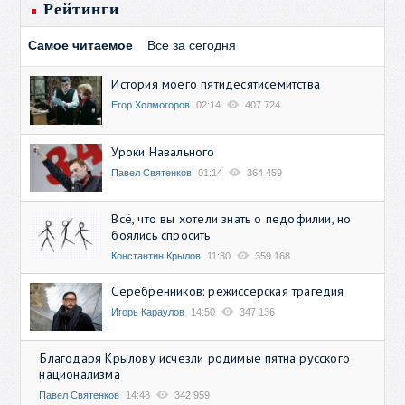
Рейтинги
Самое читаемое
Все за сегодня
История моего пятидесятисемитства
Егор Холмогоров
02:14
407 724
Уроки Навального
Павел Святенков
01:14
364 459
Всё, что вы хотели знать о педофилии, но
боялись спросить
Константин Крылов
11:30
359 168
Серебренников: режиссерская трагедия
Игорь Караулов
14:50
347 136
Благодаря Крылову исчезли родимые пятна русского
национализма
Павел Святенков
14:48
342 959