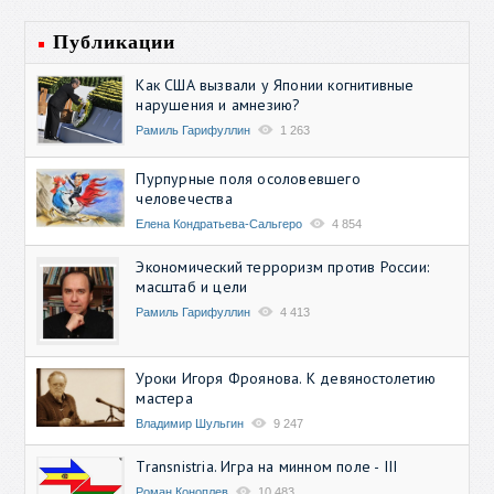
Публикации
Как США вызвали у Японии когнитивные
нарушения и амнезию?
Рамиль Гарифуллин
1 263
Пурпурные поля осоловевшего
человечества
Елена Кондратьева-Сальгеро
4 854
Экономический терроризм против России:
масштаб и цели
Рамиль Гарифуллин
4 413
Уроки Игоря Фроянова. К девяностолетию
мастера
Владимир Шульгин
9 247
Transnistria. Игра на минном поле - III
Роман Коноплев
10 483