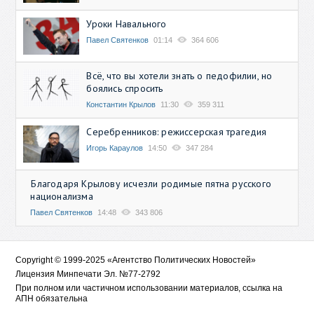
Уроки Навального
Павел Святенков
01:14
364 606
Всё, что вы хотели знать о педофилии, но
боялись спросить
Константин Крылов
11:30
359 311
Серебренников: режиссерская трагедия
Игорь Караулов
14:50
347 284
Благодаря Крылову исчезли родимые пятна русского
национализма
Павел Святенков
14:48
343 806
Copyright © 1999-2025 «Агентство Политических Новостей»
Лицензия Минпечати Эл. №77-2792
При полном или частичном использовании материалов, ссылка на
АПН обязательна