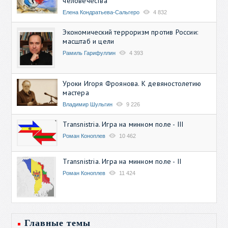
человечества
Елена Кондратьева-Сальгеро
4 832
Экономический терроризм против России:
масштаб и цели
Рамиль Гарифуллин
4 393
Уроки Игоря Фроянова. К девяностолетию
мастера
Владимир Шульгин
9 226
Transnistria. Игра на минном поле - III
Роман Коноплев
10 462
Transnistria. Игра на минном поле - II
Роман Коноплев
11 424
Главные темы