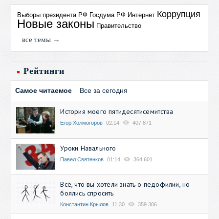
Коррупция
Выборы президента РФ
Госдума РФ
Интернет
Новые законы
Правительство
все темы →
Рейтинги
Самое читаемое
Все за сегодня
История моего пятидесятисемитства
Егор Холмогоров
02:14
407 871
Уроки Навального
Павел Святенков
01:14
364 601
Всё, что вы хотели знать о педофилии, но
боялись спросить
Константин Крылов
11:30
359 306