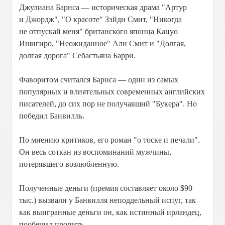
Джулиана Барнса — историческая драма "Артур
и Джордж", "О красоте" Зэйди Смит, "Никогда
не отпускай меня" британского японца Кацуо
Ишигиро, "Неожиданное" Али Смит и "Долгая,
долгая дорога" Себастьяна Барри.
Фаворитом считался Барнса — один из самых
популярных и влиятельных современных английских
писателей, до сих пор не получавший "Букера". Но
победил Банвилль.
По мнению критиков, его роман "о тоске и печали".
Он весь соткан из воспоминаний мужчины,
потерявшего возлюбленную.
Полученные деньги (премия составляет около $90
тыс.) вызвали у Банвилля неподдельный испуг, так
как выигранные деньги он, как истинный ирландец,
пообещал пропить.