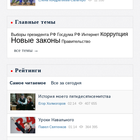
Елена Кондратьева-Сальгеро
11 330
Главные темы
Коррупция
Выборы президента РФ
Госдума РФ
Интернет
Новые законы
Правительство
все темы →
Рейтинги
Самое читаемое
Все за сегодня
История моего пятидесятисемитства
Егор Холмогоров
02:14
407 655
Уроки Навального
Павел Святенков
01:14
364 395