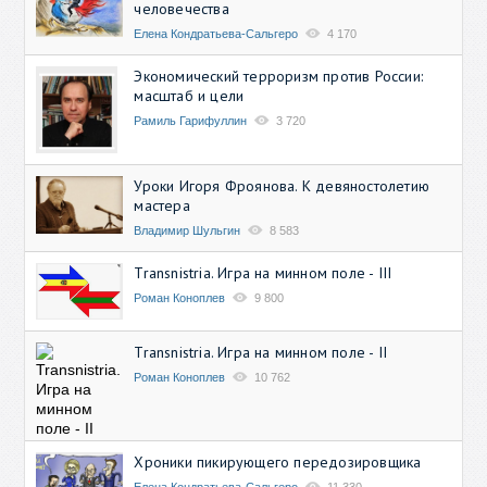
человечества
Елена Кондратьева-Сальгеро
4 170
Экономический терроризм против России:
масштаб и цели
Рамиль Гарифуллин
3 720
Уроки Игоря Фроянова. К девяностолетию
мастера
Владимир Шульгин
8 583
Transnistria. Игра на минном поле - III
Роман Коноплев
9 800
Transnistria. Игра на минном поле - II
Роман Коноплев
10 762
Хроники пикирующего передозировщика