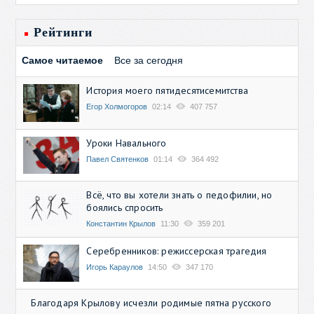
Рейтинги
Самое читаемое
Все за сегодня
История моего пятидесятисемитства
Егор Холмогоров
02:14
407 757
Уроки Навального
Павел Святенков
01:14
364 492
Всё, что вы хотели знать о педофилии, но
боялись спросить
Константин Крылов
11:30
359 201
Серебренников: режиссерская трагедия
Игорь Караулов
14:50
347 170
Благодаря Крылову исчезли родимые пятна русского