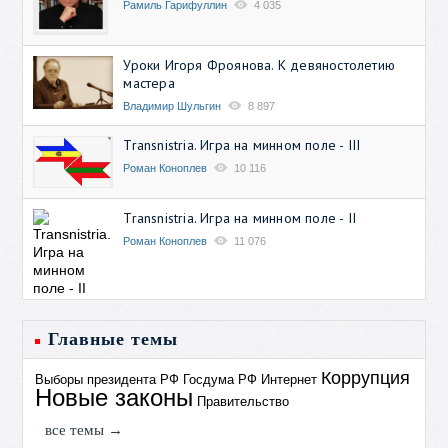
Рамиль Гарифуллин
4 035
Уроки Игоря Фроянова. К девяностолетию
мастера
Владимир Шульгин
8 897
Transnistria. Игра на минном поле - III
Роман Коноплев
10 116
Transnistria. Игра на минном поле - II
Роман Коноплев
11 076
Главные темы
Коррупция
Выборы президента РФ
Госдума РФ
Интернет
Новые законы
Правительство
все темы →