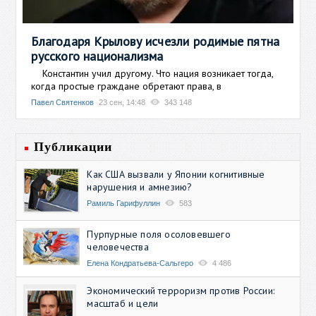
Благодаря Крылову исчезли родимые пятна
русского национализма
Константин учил другому. Что нация возникает тогда,
когда простые граждане обретают права, в
Павел Святенков
23 сен, 14:48
343 148
Публикации
Как США вызвали у Японии когнитивные
нарушения и амнезию?
Рамиль Гарифуллин
583
Пурпурные поля осоловевшего
человечества
Елена Кондратьева-Сальгеро
4 486
Экономический терроризм против России:
масштаб и цели