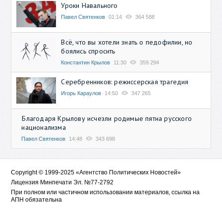
Уроки Навального
Павел Святенков
01:14
364 588
Всё, что вы хотели знать о педофилии, но
боялись спросить
Константин Крылов
11:30
359 294
Серебренников: режиссерская трагедия
Игорь Караулов
14:50
347 265
Благодаря Крылову исчезли родимые пятна русского
национализма
Павел Святенков
14:48
343 698
Copyright © 1999-2025 «Агентство Политических Новостей»
Лицензия Минпечати Эл. №77-2792
При полном или частичном использовании материалов, ссылка на
АПН обязательна