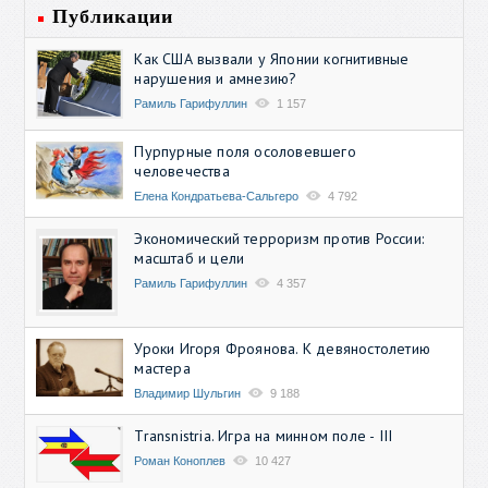
Публикации
Как США вызвали у Японии когнитивные
нарушения и амнезию?
Рамиль Гарифуллин
1 157
Пурпурные поля осоловевшего
человечества
Елена Кондратьева-Сальгеро
4 792
Экономический терроризм против России:
масштаб и цели
Рамиль Гарифуллин
4 357
Уроки Игоря Фроянова. К девяностолетию
мастера
Владимир Шульгин
9 188
Transnistria. Игра на минном поле - III
Роман Коноплев
10 427