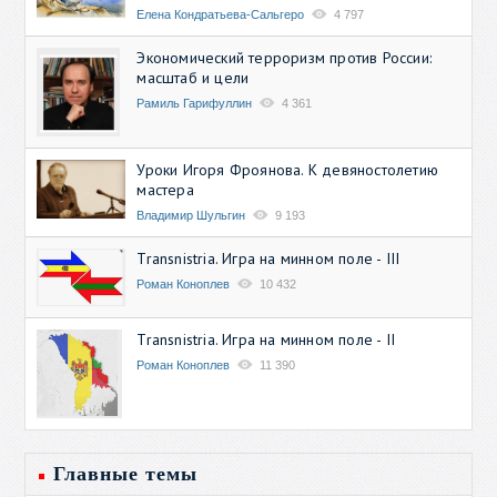
Елена Кондратьева-Сальгеро
4 797
Экономический терроризм против России:
масштаб и цели
Рамиль Гарифуллин
4 361
Уроки Игоря Фроянова. К девяностолетию
мастера
Владимир Шульгин
9 193
Transnistria. Игра на минном поле - III
Роман Коноплев
10 432
Transnistria. Игра на минном поле - II
Роман Коноплев
11 390
Главные темы