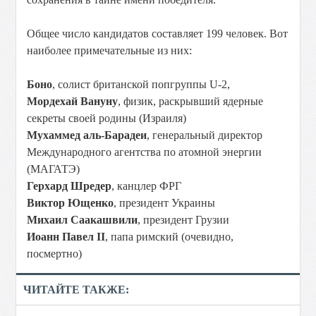
Общее число кандидатов составляет 199 человек. Вот
наиболее примечательные из них:
Боно
, солист британской попгруппы U-2,
Мордехай Вануну
, физик, раскрывший ядерные
секреты своей родины (Израиля)
Мухаммед аль-Барадеи
, генеральный директор
Международного агентства по атомной энергии
(МАГАТЭ)
Герхард Шредер
, канцлер ФРГ
Виктор Ющенко
, президент Украины
Михаил Саакашвили
, президент Грузии
Иоанн Павел II
, папа римский (очевидно,
посмертно)
ЧИТАЙТЕ ТАКЖЕ: