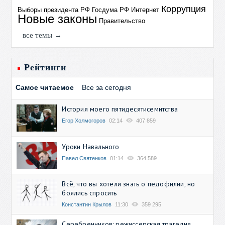
Коррупция
Выборы президента РФ
Госдума РФ
Интернет
Новые законы
Правительство
все темы →
Рейтинги
Самое читаемое
Все за сегодня
История моего пятидесятисемитства
Егор Холмогоров
02:14
407 859
Уроки Навального
Павел Святенков
01:14
364 589
Всё, что вы хотели знать о педофилии, но
боялись спросить
Константин Крылов
11:30
359 295
Серебренников: режиссерская трагедия