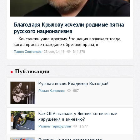
Благодаря Крылову исчезли родимые пятна
русского национализма
Константин учил другому. Что нация возникает тогда,
когда простые граждане обретают права, в
Павел Святенков
23 сен, 14:48
344 379
Публикации
Русская песня. Владимир Высоцкий
Роман Коноплев
967
Как США вызвали у Японии когнитивные
нарушения и амнезию?
Рамиль Гарифуллин
1 577
Пурпурные поля осоловевшего