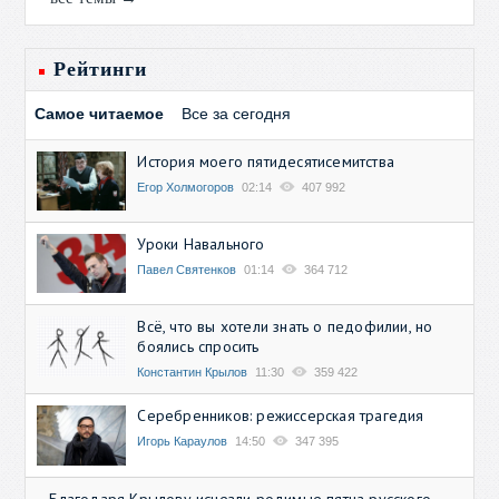
Рейтинги
Самое читаемое
Все за сегодня
История моего пятидесятисемитства
Егор Холмогоров
02:14
407 992
Уроки Навального
Павел Святенков
01:14
364 712
Всё, что вы хотели знать о педофилии, но
боялись спросить
Константин Крылов
11:30
359 422
Серебренников: режиссерская трагедия
Игорь Караулов
14:50
347 395
Благодаря Крылову исчезли родимые пятна русского