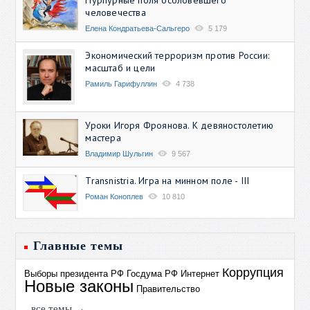
человечества
Елена Кондратьева-Сальгеро
5 179
Экономический терроризм против России:
масштаб и цели
Рамиль Гарифуллин
4 738
Уроки Игоря Фроянова. К девяностолетию
мастера
Владимир Шульгин
9 567
Transnistria. Игра на минном поле - III
Роман Коноплев
10 810
Главные темы
Коррупция
Выборы президента РФ
Госдума РФ
Интернет
Новые законы
Правительство
все темы →