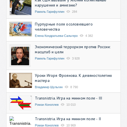
нарушения и амнезию?
Рамиль Гарифуллин
284
Пурпурные поля осоловевшего
человечества
Елена Кондратьева-Сальгеро
4 382
Экономический терроризм против России:
масштаб и цели
Рамиль Гарифуллин
3 928
Уроки Игоря Фроянова. К девяностолетию
мастера
Владимир Шульгин
8 790
Transnistria. Игра на минном поле - III
Роман Коноплев
10 010
Transnistria. Игра на минном поле - II
Роман Коноплев
10 969