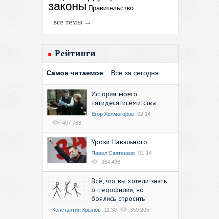
законы
Правительство
все темы →
Рейтинги
Самое читаемое
Все за сегодня
История моего
пятидесятисемитства
Егор Холмогоров
02:14
407 763
Уроки Навального
Павел Святенков
01:14
364 496
Всё, что вы хотели знать
о педофилии, но
боялись спросить
Константин Крылов
11:30
359 205