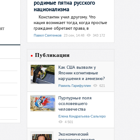
родимые пятна русского
национализма
Константин учил другому. Что
нация возникает тогда, когда простые
граждане обретают права, в
ят
Павел Святенков
23 сен, 14:48
343 172
Публикации
Как США вызвали у
Японии когнитивные
нарушения и амнезию?
Рамиль Гарифуллин
621
Пурпурные поля
осоловевшего
человечества
Елена Кондратьева-Сальгеро
4 501
Экономический
терроризм против