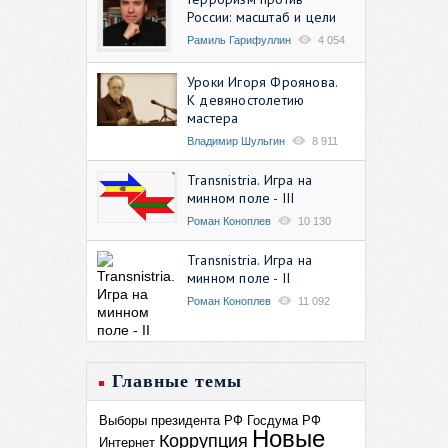
России: масштаб и цели
Рамиль Гарифуллин
4 054
Уроки Игоря Фроянова.
К девяностолетию
мастера
Владимир Шульгин
8 911
Transnistria. Игра на
минном поле - III
Роман Коноплев
10 130
Transnistria. Игра на
минном поле - II
Роман Коноплев
11 092
Главные темы
Выборы президента РФ
Госдума РФ
Новые
Коррупция
Интернет