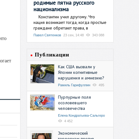
родимые пятна русского
национализма
Константин учил другому. Что
нация возникает тогда, когда простые
граждане обретают права, в
Павел Святенков
23 сен, 14:48
343 088
что
Публикации
огает
Как США вызвали у
Японии когнитивные
нарушения и амнезию?
Рамиль Гарифуллин
495
Пурпурные поля
осоловевшего
человечества
Елена Кондратьева-Сальгеро
4 452
Экономический
терроризм против