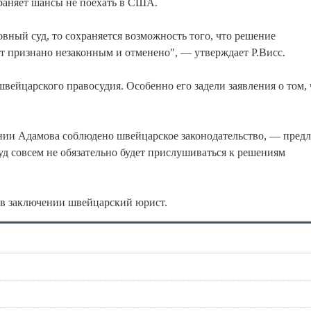
раняет шансы не поехать в США.
вный суд, то сохраняется возможность того, что решение
т признано незаконным и отменено", — утверждает Р.Висс.
вейцарского правосудия. Особенно его задели заявления о том, 
нии Адамова соблюдено швейцарское законодательство, — предл
суд совсем не обязательно будет прислушиваться к решениям
л в заключении швейцарский юрист.