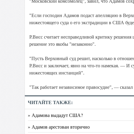
"Московский комсомолец", завил, что Адамов сох
"Если господин Адамов подаст апелляцию в Верхо
нижестоящего суда о его экстрадиции в США буде
Р.Висс считает несправедливой критику решения ш
решение это якобы "незаконно".
"Пусть Верховный суд решит, насколько в отноше
Р.Висс и заключает, явно на что-то намекая. — И 
нижестоящих инстанций".
"Так работает независимое правосудие", — сказа
ЧИТАЙТЕ ТАКЖЕ:
» Адамова выдадут США?
» Адамов арестован вторично