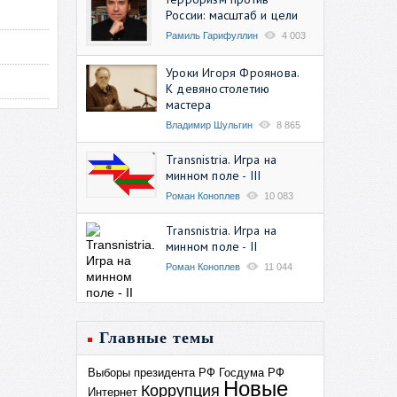
России: масштаб и цели
Рамиль Гарифуллин
4 003
Уроки Игоря Фроянова.
К девяностолетию
мастера
Владимир Шульгин
8 865
Transnistria. Игра на
минном поле - III
Роман Коноплев
10 083
Transnistria. Игра на
минном поле - II
Роман Коноплев
11 044
Главные темы
Выборы президента РФ
Госдума РФ
Новые
Коррупция
Интернет