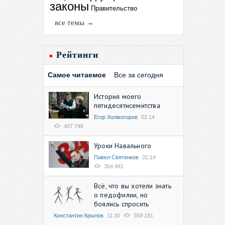
законы
Правительство
все темы →
Рейтинги
Самое читаемое
Все за сегодня
История моего
пятидесятисемитства
Егор Холмогоров
02:14
407 748
Уроки Навального
Павел Святенков
01:14
364 481
Всё, что вы хотели знать
о педофилии, но
боялись спросить
Константин Крылов
11:30
359 191