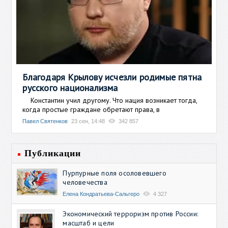
Благодаря Крылову исчезли родимые пятна
русского национализма
Константин учил другому. Что нация возникает тогда,
когда простые граждане обретают права, в
Павел Святенков
23 сен, 14:48
342 857
Публикации
Пурпурные поля осоловевшего
человечества
Елена Кондратьева-Сальгеро
4 327
Экономический терроризм против России:
масштаб и цели