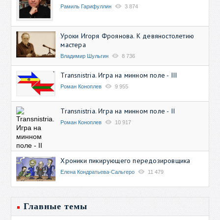
Рамиль Гарифуллин
3 874
Уроки Игоря Фроянова. К девяностолетию
мастера
Владимир Шульгин
8 736
Transnistria. Игра на минном поле - III
Роман Коноплев
9 955
Transnistria. Игра на минном поле - II
Роман Коноплев
10 917
Хроники пикирующего передозировщика
Елена Кондратьева-Сальгеро
11 479
Главные темы