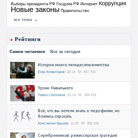
Коррупция
Выборы президента РФ
Госдума РФ
Интернет
Новые законы
Правительство
все темы →
Рейтинги
Самое читаемое
Все за сегодня
История моего пятидесятисемитства
Егор Холмогоров
02:14
407 703
Уроки Навального
Павел Святенков
01:14
364 439
Всё, что вы хотели знать о педофилии, но
боялись спросить
Константин Крылов
11:30
359 150
Серебренников: режиссерская трагедия