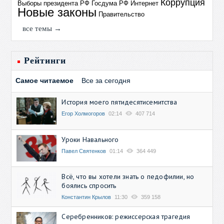
Коррупция
Выборы президента РФ
Госдума РФ
Интернет
Новые законы
Правительство
все темы →
Рейтинги
Самое читаемое
Все за сегодня
История моего пятидесятисемитства
Егор Холмогоров
02:14
407 714
Уроки Навального
Павел Святенков
01:14
364 449
Всё, что вы хотели знать о педофилии, но
боялись спросить
Константин Крылов
11:30
359 158
Серебренников: режиссерская трагедия