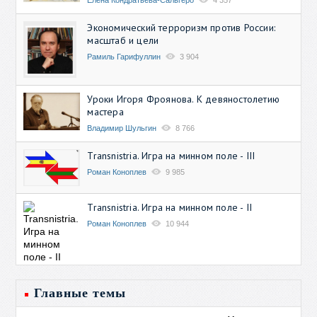
Экономический терроризм против России:
масштаб и цели
Рамиль Гарифуллин
3 904
Уроки Игоря Фроянова. К девяностолетию
мастера
Владимир Шульгин
8 766
Transnistria. Игра на минном поле - III
Роман Коноплев
9 985
Transnistria. Игра на минном поле - II
Роман Коноплев
10 944
Главные темы