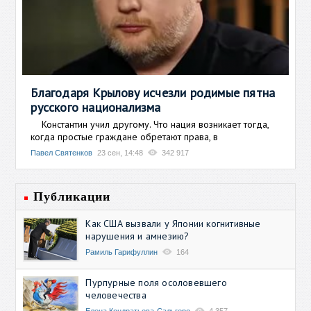
Благодаря Крылову исчезли родимые пятна
русского национализма
Константин учил другому. Что нация возникает тогда,
когда простые граждане обретают права, в
Павел Святенков
23 сен, 14:48
342 917
Публикации
Как США вызвали у Японии когнитивные
нарушения и амнезию?
Рамиль Гарифуллин
164
Пурпурные поля осоловевшего
человечества
Елена Кондратьева-Сальгеро
4 357