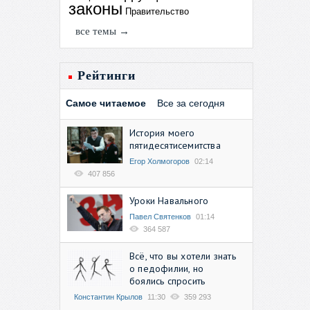
законы
Правительство
все темы →
Рейтинги
Самое читаемое
Все за сегодня
История моего
пятидесятисемитства
Егор Холмогоров
02:14
407 856
Уроки Навального
Павел Святенков
01:14
364 587
Всё, что вы хотели знать
о педофилии, но
боялись спросить
Константин Крылов
11:30
359 293