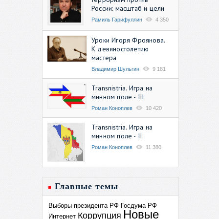
России: масштаб и цели
Рамиль Гарифуллин
4 350
Уроки Игоря Фроянова.
К девяностолетию
мастера
Владимир Шульгин
9 181
Transnistria. Игра на
минном поле - III
Роман Коноплев
10 420
Transnistria. Игра на
минном поле - II
Роман Коноплев
11 380
Главные темы
Выборы президента РФ
Госдума РФ
Новые
Коррупция
Интернет