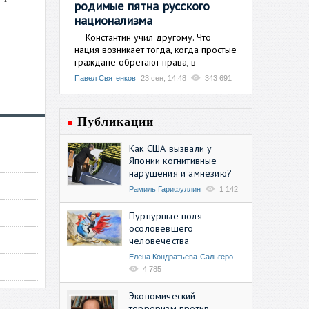
родимые пятна русского
национализма
Константин учил другому. Что
нация возникает тогда, когда простые
граждане обретают права, в
Павел Святенков
23 сен, 14:48
343 691
Публикации
Как США вызвали у
Японии когнитивные
нарушения и амнезию?
Рамиль Гарифуллин
1 142
Пурпурные поля
осоловевшего
человечества
Елена Кондратьева-Сальгеро
4 785
Экономический
терроризм против