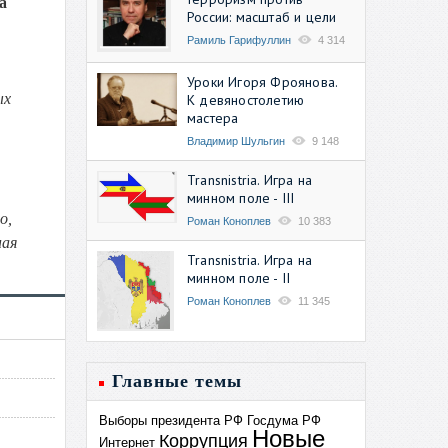
а
России: масштаб и цели
Рамиль Гарифуллин
4 314
Уроки Игоря Фроянова.
ых
К девяностолетию
мастера
Владимир Шульгин
9 148
Transnistria. Игра на
минном поле - III
о,
Роман Коноплев
10 383
ная
Transnistria. Игра на
минном поле - II
Роман Коноплев
11 345
Главные темы
Выборы президента РФ
Госдума РФ
Новые
Коррупция
Интернет