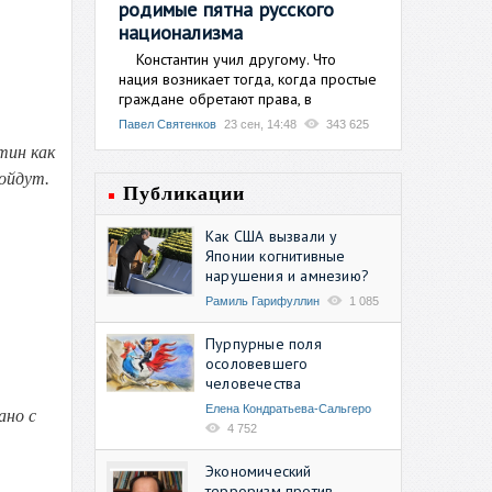
родимые пятна русского
национализма
Константин учил другому. Что
нация возникает тогда, когда простые
граждане обретают права, в
Павел Святенков
23 сен, 14:48
343 625
тин как
ойдут.
Публикации
Как США вызвали у
Японии когнитивные
нарушения и амнезию?
Рамиль Гарифуллин
1 085
Пурпурные поля
осоловевшего
человечества
Елена Кондратьева-Сальгеро
ано с
4 752
Экономический
терроризм против