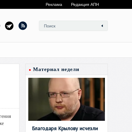
Реклама
Редакция АПН
Материал недели
гения
же
Благодаря Крылову исчезли