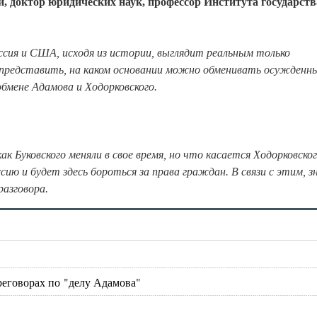
, доктор юридических наук, профессор Института государств
сия и США, исходя из истории, выглядит реальным только
 представить, на каком основании можно обменивать осужденн
обмене Адамова и Ходорковского.
как Буковского меняли в свое время, но что касается Ходорковског
ссию и будет здесь бороться за права граждан. В связи с этим, з
азговора.
реговорах по "делу Адамова"