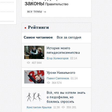
законы
Правительство
все темы →
Рейтинги
Самое читаемое
Все за сегодня
История моего
пятидесятисемитства
Егор Холмогоров
02:14
407 844
Уроки Навального
Павел Святенков
01:14
364 574
Всё, что вы хотели знать
о педофилии, но
боялись спросить
Константин Крылов
11:30
359 281