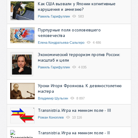
Как США вызвали у Японии когнитивные
нарушения и амнезию?
Рамиль Гарифуллин
583
Пурпурные поля осоловевшего
человечества
Елена Кондратьева-Сальгеро
4 486
Экономический терроризм против России:
масштаб и цели
Рамиль Гарифуллин
4 035
Уроки Игоря Фроянова. К девяностолетию
мастера
Владимир Шульгин
8 897
Transnistria. Игра на минном поле - III
Роман Коноплев
10 116
Transnistria. Игра на минном поле - II