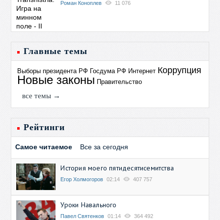
Роман Коноплев
11 076
Главные темы
Коррупция
Выборы президента РФ
Госдума РФ
Интернет
Новые законы
Правительство
все темы →
Рейтинги
Самое читаемое
Все за сегодня
История моего пятидесятисемитства
Егор Холмогоров
02:14
407 757
Уроки Навального
Павел Святенков
01:14
364 492