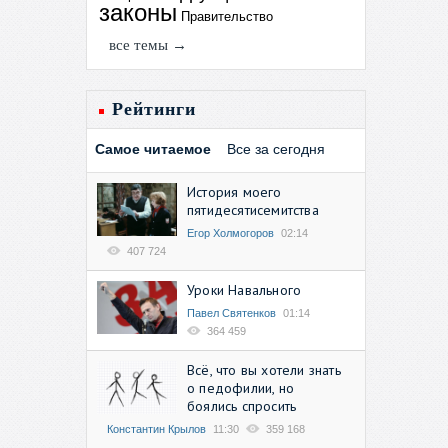
законы
Правительство
все темы →
Рейтинги
Самое читаемое
Все за сегодня
История моего
пятидесятисемитства
Егор Холмогоров
02:14
407 724
Уроки Навального
Павел Святенков
01:14
364 459
Всё, что вы хотели знать
о педофилии, но
боялись спросить
Константин Крылов
11:30
359 168