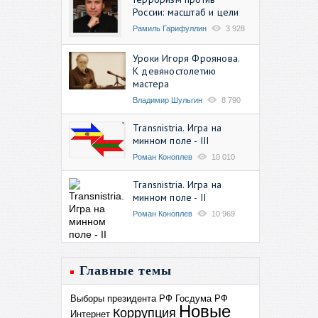
России: масштаб и цели
Рамиль Гарифуллин
3 928
Уроки Игоря Фроянова.
К девяностолетию
мастера
Владимир Шульгин
8 790
Transnistria. Игра на
минном поле - III
Роман Коноплев
10 010
Transnistria. Игра на
минном поле - II
Роман Коноплев
10 969
Главные темы
Выборы президента РФ
Госдума РФ
Новые
Коррупция
Интернет