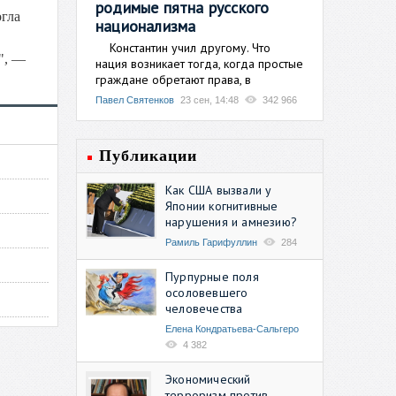
родимые пятна русского
огла
национализма
Константин учил другому. Что
", —
нация возникает тогда, когда простые
граждане обретают права, в
Павел Святенков
23 сен, 14:48
342 966
Публикации
Как США вызвали у
Японии когнитивные
нарушения и амнезию?
Рамиль Гарифуллин
284
Пурпурные поля
осоловевшего
человечества
Елена Кондратьева-Сальгеро
4 382
Экономический
терроризм против