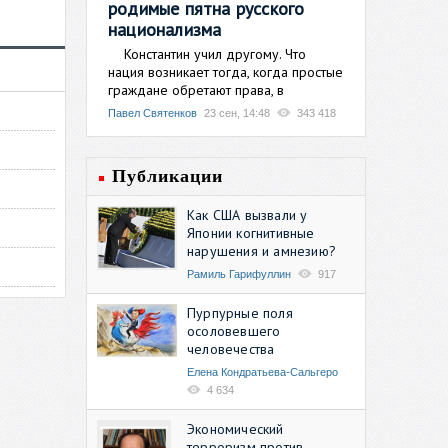
родимые пятна русского
национализма
Константин учил другому. Что
нация возникает тогда, когда простые
граждане обретают права, в
Павел Святенков
23 сен, 14:48
343 418
Публикации
Как США вызвали у
Японии когнитивные
нарушения и амнезию?
Рамиль Гарифуллин
917
Пурпурные поля
осоловевшего
человечества
Елена Кондратьева-Сальгеро
4 634
Экономический
терроризм против