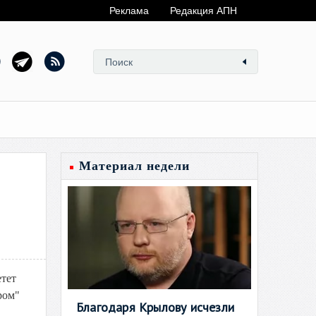
Реклама
Редакция АПН
Материал недели
етет
ром"
Благодаря Крылову исчезли