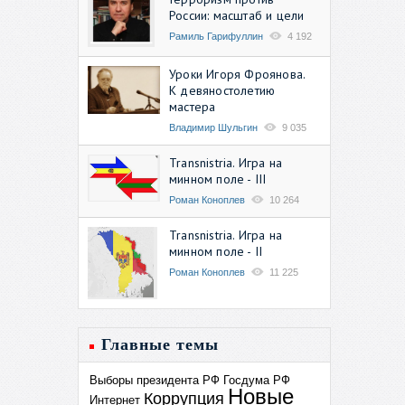
России: масштаб и цели
Рамиль Гарифуллин
4 192
Уроки Игоря Фроянова.
К девяностолетию
мастера
Владимир Шульгин
9 035
Transnistria. Игра на
минном поле - III
Роман Коноплев
10 264
Transnistria. Игра на
минном поле - II
Роман Коноплев
11 225
Главные темы
Выборы президента РФ
Госдума РФ
Новые
Коррупция
Интернет