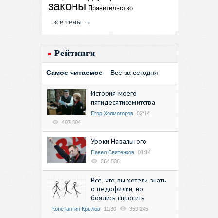
законы
Правительство
все темы →
Рейтинги
Самое читаемое
Все за сегодня
История моего
пятидесятисемитства
Егор Холмогоров
02:14
407 804
Уроки Навального
Павел Святенков
01:14
364 536
Всё, что вы хотели знать
о педофилии, но
боялись спросить
Константин Крылов
11:30
359 245