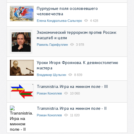
Пурпурные поля осоловевшего
человечества
Елена Кондратьева-Сальгеро
4 428
Экономический терроризм против России:
масштаб и цели
Рамиль Гарифуллин
3 978
Уроки Игоря Фроянова. К девяностолетию
мастера
Владимир Шульгин
8 839
Transnistria. Игра на минном поле - III
Роман Коноплев
10 060
Transnistria. Игра на минном поле - II
Роман Коноплев
11 020