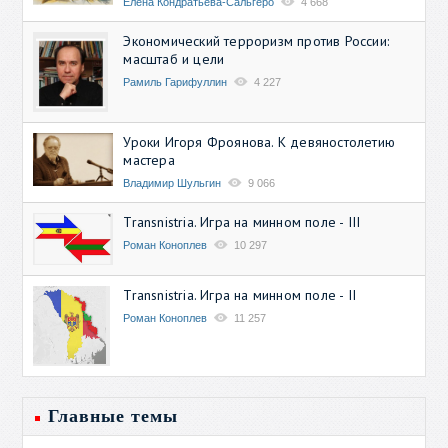
Елена Кондратьева-Сальгеро
4 668
Экономический терроризм против России:
масштаб и цели
Рамиль Гарифуллин
4 227
Уроки Игоря Фроянова. К девяностолетию
мастера
Владимир Шульгин
9 066
Transnistria. Игра на минном поле - III
Роман Коноплев
10 297
Transnistria. Игра на минном поле - II
Роман Коноплев
11 257
Главные темы