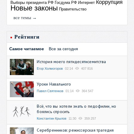
Коррупция
Выборы президента РФ
Госдума РФ
Интернет
Новые законы
Правительство
все темы →
Рейтинги
Самое читаемое
Все за сегодня
История моего пятидесятисемитства
Егор Холмогоров
02:14
407 816
Уроки Навального
Павел Святенков
01:14
364 547
Всё, что вы хотели знать о педофилии, но
боялись спросить
Константин Крылов
11:30
359 257
Серебренников: режиссерская трагедия