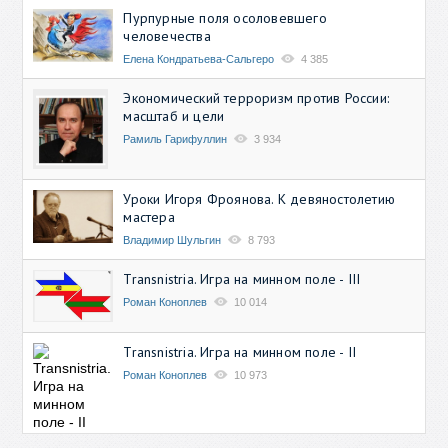
Пурпурные поля осоловевшего
человечества
Елена Кондратьева-Сальгеро
4 385
Экономический терроризм против России:
масштаб и цели
Рамиль Гарифуллин
3 934
Уроки Игоря Фроянова. К девяностолетию
мастера
Владимир Шульгин
8 793
Transnistria. Игра на минном поле - III
Роман Коноплев
10 014
Transnistria. Игра на минном поле - II
Роман Коноплев
10 973