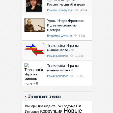
России: масштаб и цели
Рамиль Гарифуллин
4 054
Уроки Игоря Фроянова.
К девяностолетию
мастера
Владимир Шульгин
8 911
Transnistria. Игра на
минном поле - III
Роман Коноплев
10 130
Transnistria. Игра на
минном поле - II
Роман Коноплев
11 092
Главные темы
Выборы президента РФ
Госдума РФ
Новые
Коррупция
Интернет