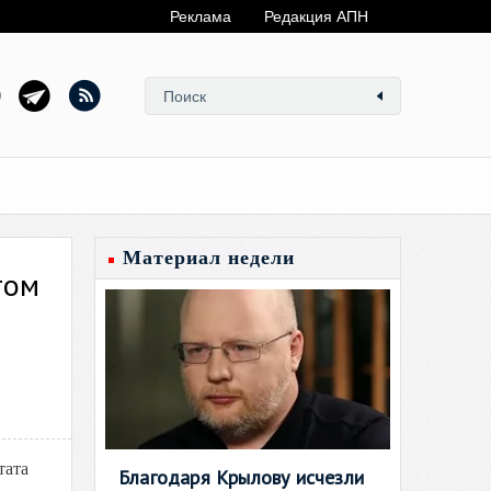
Реклама
Редакция АПН
Материал недели
том
тата
Благодаря Крылову исчезли