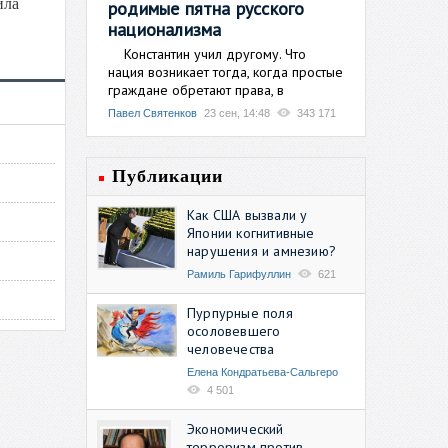
ила
родимые пятна русского
национализма
Константин учил другому. Что
нация возникает тогда, когда простые
граждане обретают права, в
Павел Святенков
23 сен, 14:48
343 171
Публикации
Как США вызвали у
Японии когнитивные
нарушения и амнезию?
Рамиль Гарифуллин
621
Пурпурные поля
осоловевшего
человечества
Елена Кондратьева-Сальгеро
4 501
Экономический
терроризм против