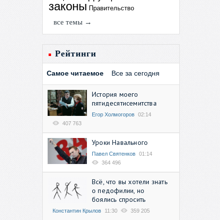
законы
Правительство
все темы →
Рейтинги
Самое читаемое
Все за сегодня
История моего
пятидесятисемитства
Егор Холмогоров
02:14
407 763
Уроки Навального
Павел Святенков
01:14
364 496
Всё, что вы хотели знать
о педофилии, но
боялись спросить
Константин Крылов
11:30
359 205