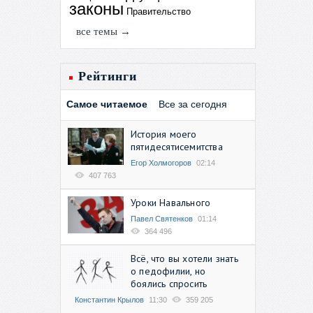
законы
Правительство
все темы →
Рейтинги
Самое читаемое
Все за сегодня
История моего
пятидесятисемитства
Егор Холмогоров
02:14
407 763
Уроки Навального
Павел Святенков
01:14
364 496
Всё, что вы хотели знать
о педофилии, но
боялись спросить
Константин Крылов
11:30
359 205