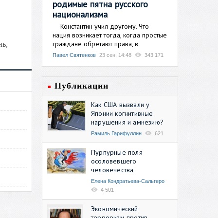
родимые пятна русского
национализма
Константин учил другому. Что
нация возникает тогда, когда простые
граждане обретают права, в
нь,
Павел Святенков
23 сен, 14:48
343 171
Публикации
Как США вызвали у
Японии когнитивные
нарушения и амнезию?
Рамиль Гарифуллин
621
Пурпурные поля
осоловевшего
человечества
Елена Кондратьева-Сальгеро
4 501
Экономический
терроризм против