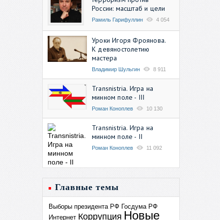
России: масштаб и цели
Рамиль Гарифуллин
4 054
Уроки Игоря Фроянова.
К девяностолетию
мастера
Владимир Шульгин
8 911
Transnistria. Игра на
минном поле - III
Роман Коноплев
10 130
Transnistria. Игра на
минном поле - II
Роман Коноплев
11 092
Главные темы
Выборы президента РФ
Госдума РФ
Новые
Коррупция
Интернет