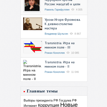
России: масштаб и цели
Рамиль Гарифуллин
4 005
Уроки Игоря Фроянова.
К девяностолетию
мастера
Владимир Шульгин
8 867
Transnistria. Игра на
минном поле - III
Роман Коноплев
10 085
Transnistria. Игра на
минном поле - II
Роман Коноплев
11 046
Главные темы
Выборы президента РФ
Госдума РФ
Новые
Коррупция
Интернет