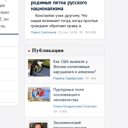
родимые пятна русского
щая
национализма
ельно
Константин учил другому. Что
, но
нация возникает тогда, когда простые
граждане обретают права, в
ль.
Павел Святенков
23 сен, 14:48
343 095
Публикации
Как США вызвали у
Японии когнитивные
нарушения и амнезию?
Рамиль Гарифуллин
504
Пурпурные поля
осоловевшего
человечества
Елена Кондратьева-Сальгеро
4 455
Экономический
терроризм против