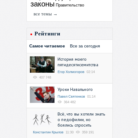
законы
Правительство
все темы →
Рейтинги
Самое читаемое
Все за сегодня
История моего
пятидесятисемитства
Егор Холмогоров
02:14
407 748
Уроки Навального
Павел Святенков
01:14
364 482
Всё, что вы хотели знать
о педофилии, но
боялись спросить
Константин Крылов
11:30
359 191