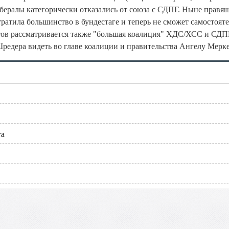
либералы категорически отказались от союза с СДПГ. Ныне правя
ратила большинство в бундестаге и теперь не сможет самостоят
тов рассматривается также "большая коалиция" ХДС/ХСС и СДПГ
Шредера видеть во главе коалиции и правительства Ангелу Мерке
та