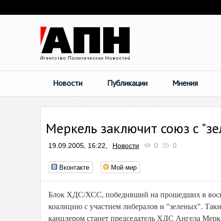
Новости
Публикации
Мнения
Меркель заключит союз с "з
19.09.2005, 16:22,
Новости
0
0
Вконтакте
Мой мир
Блок ХДС/ХСС, победивший на прошедших в воскр
коалицию с участием либералов и "зеленых". Так
канцлером станет председатель ХДС Ангела Мерке