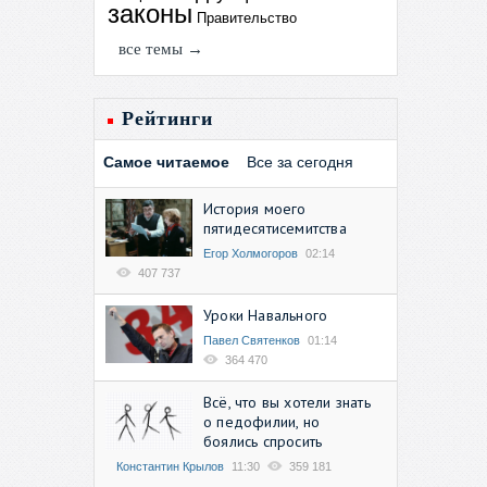
законы
Правительство
все темы →
Рейтинги
Самое читаемое
Все за сегодня
История моего
пятидесятисемитства
Егор Холмогоров
02:14
407 737
Уроки Навального
Павел Святенков
01:14
364 470
Всё, что вы хотели знать
о педофилии, но
боялись спросить
Константин Крылов
11:30
359 181