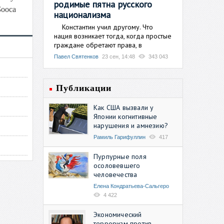
родимые пятна русского
Бооса
национализма
Константин учил другому. Что
нация возникает тогда, когда простые
граждане обретают права, в
Павел Святенков
23 сен, 14:48
343 043
Публикации
Как США вызвали у
Японии когнитивные
нарушения и амнезию?
Рамиль Гарифуллин
417
Пурпурные поля
осоловевшего
человечества
Елена Кондратьева-Сальгеро
4 422
Экономический
терроризм против