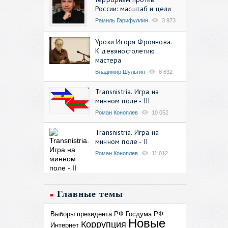
России: масштаб и цели
Рамиль Гарифуллин
3 973
Уроки Игоря Фроянова.
К девяностолетию
мастера
Владимир Шульгин
8 832
Transnistria. Игра на
минном поле - III
Роман Коноплев
10 052
Transnistria. Игра на
минном поле - II
Роман Коноплев
11 012
Главные темы
Выборы президента РФ
Госдума РФ
Новые
Коррупция
Интернет