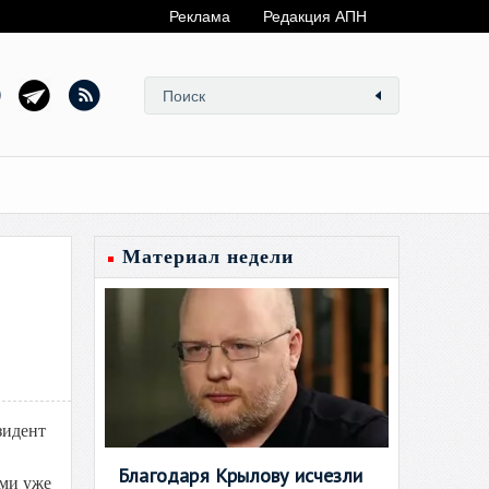
Реклама
Редакция АПН
Материал недели
зидент
Благодаря Крылову исчезли
ами уже