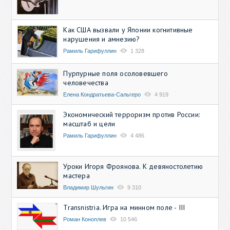
Как США вызвали у Японии когнитивные
нарушения и амнезию?
Рамиль Гарифуллин
1 328
Пурпурные поля осоловевшего
человечества
Елена Кондратьева-Сальгеро
4 919
Экономический терроризм против России:
масштаб и цели
Рамиль Гарифуллин
4 486
Уроки Игоря Фроянова. К девяностолетию
мастера
Владимир Шульгин
9 310
Transnistria. Игра на минном поле - III
Роман Коноплев
10 546