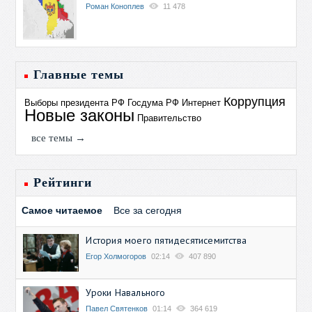
Роман Коноплев
11 478
Главные темы
Коррупция
Выборы президента РФ
Госдума РФ
Интернет
Новые законы
Правительство
все темы →
Рейтинги
Самое читаемое
Все за сегодня
История моего пятидесятисемитства
Егор Холмогоров
02:14
407 890
Уроки Навального
Павел Святенков
01:14
364 619