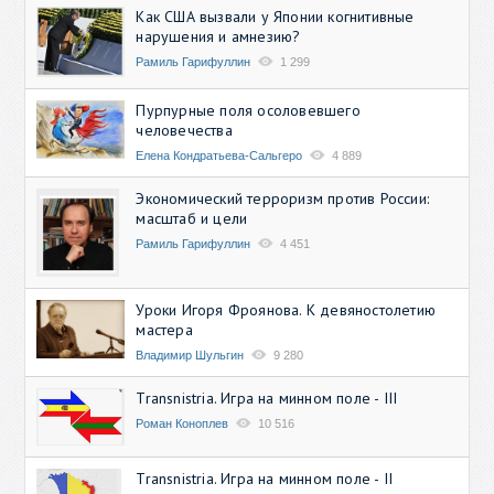
Как США вызвали у Японии когнитивные
нарушения и амнезию?
Рамиль Гарифуллин
1 299
Пурпурные поля осоловевшего
человечества
Елена Кондратьева-Сальгеро
4 889
Экономический терроризм против России:
масштаб и цели
Рамиль Гарифуллин
4 451
Уроки Игоря Фроянова. К девяностолетию
мастера
Владимир Шульгин
9 280
Transnistria. Игра на минном поле - III
Роман Коноплев
10 516
Transnistria. Игра на минном поле - II