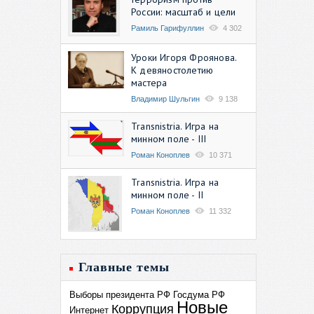
России: масштаб и цели
Рамиль Гарифуллин
4 302
Уроки Игоря Фроянова.
К девяностолетию
мастера
Владимир Шульгин
9 138
Transnistria. Игра на
минном поле - III
Роман Коноплев
10 371
Transnistria. Игра на
минном поле - II
Роман Коноплев
11 332
Главные темы
Выборы президента РФ
Госдума РФ
Новые
Коррупция
Интернет