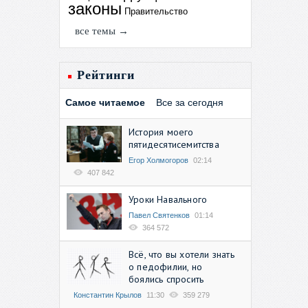
законы
Правительство
все темы →
Рейтинги
Самое читаемое
Все за сегодня
История моего
пятидесятисемитства
Егор Холмогоров
02:14
407 842
Уроки Навального
Павел Святенков
01:14
364 572
Всё, что вы хотели знать
о педофилии, но
боялись спросить
Константин Крылов
11:30
359 279