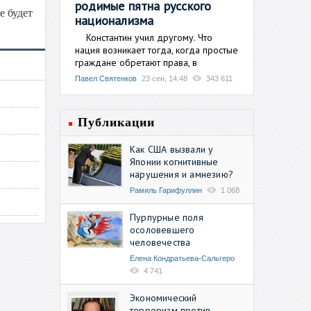
родимые пятна русского
е будет
национализма
Константин учил другому. Что
нация возникает тогда, когда простые
граждане обретают права, в
Павел Святенков
23 сен, 14:48
343 611
Публикации
Как США вызвали у
Японии когнитивные
нарушения и амнезию?
Рамиль Гарифуллин
1 068
Пурпурные поля
осоловевшего
человечества
Елена Кондратьева-Сальгеро
4 741
Экономический
терроризм против