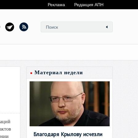
Реклама
Редакция АПН
Материал недели
раций
актов
Благодаря Крылову исчезли
ении