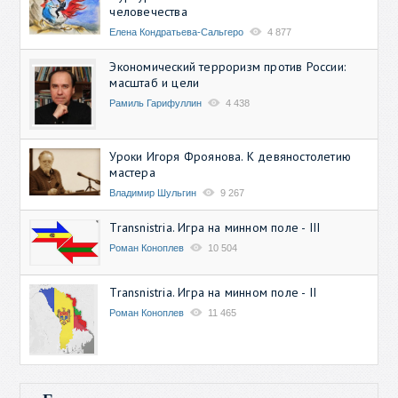
человечества
Елена Кондратьева-Сальгеро
4 877
Экономический терроризм против России:
масштаб и цели
Рамиль Гарифуллин
4 438
Уроки Игоря Фроянова. К девяностолетию
мастера
Владимир Шульгин
9 267
Transnistria. Игра на минном поле - III
Роман Коноплев
10 504
Transnistria. Игра на минном поле - II
Роман Коноплев
11 465