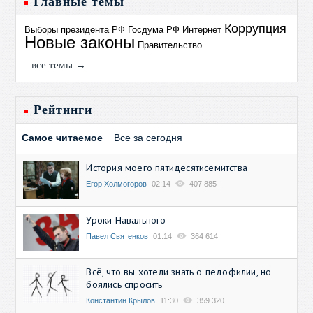
Главные темы
Коррупция
Выборы президента РФ
Госдума РФ
Интернет
Новые законы
Правительство
все темы →
Рейтинги
Самое читаемое
Все за сегодня
История моего пятидесятисемитства
Егор Холмогоров
02:14
407 885
Уроки Навального
Павел Святенков
01:14
364 614
Всё, что вы хотели знать о педофилии, но
боялись спросить
Константин Крылов
11:30
359 320