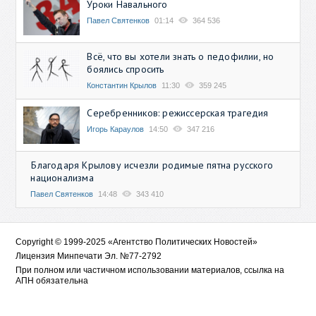
Уроки Навального
Павел Святенков
01:14
364 536
Всё, что вы хотели знать о педофилии, но
боялись спросить
Константин Крылов
11:30
359 245
Серебренников: режиссерская трагедия
Игорь Караулов
14:50
347 216
Благодаря Крылову исчезли родимые пятна русского
национализма
Павел Святенков
14:48
343 410
Copyright © 1999-2025 «Агентство Политических Новостей»
Лицензия Минпечати Эл. №77-2792
При полном или частичном использовании материалов, ссылка на
АПН обязательна