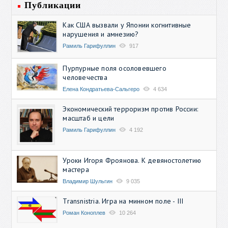
Публикации
Как США вызвали у Японии когнитивные
нарушения и амнезию?
Рамиль Гарифуллин
917
Пурпурные поля осоловевшего
человечества
Елена Кондратьева-Сальгеро
4 634
Экономический терроризм против России:
масштаб и цели
Рамиль Гарифуллин
4 192
Уроки Игоря Фроянова. К девяностолетию
мастера
Владимир Шульгин
9 035
Transnistria. Игра на минном поле - III
Роман Коноплев
10 264