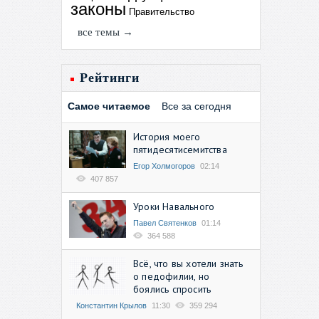
законы
Правительство
все темы →
Рейтинги
Самое читаемое
Все за сегодня
История моего
пятидесятисемитства
Егор Холмогоров
02:14
407 857
Уроки Навального
Павел Святенков
01:14
364 588
Всё, что вы хотели знать
о педофилии, но
боялись спросить
Константин Крылов
11:30
359 294