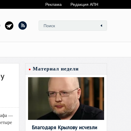
Реклама
Редакция АПН
Материал недели
фу
кафа —
четыре
Благодаря Крылову исчезли