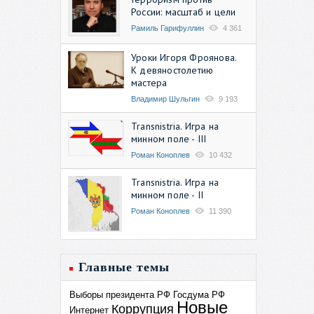
России: масштаб и цели
Рамиль Гарифуллин
4 361
Уроки Игоря Фроянова.
К девяностолетию
мастера
Владимир Шульгин
9 193
Transnistria. Игра на
минном поле - III
Роман Коноплев
10 432
Transnistria. Игра на
минном поле - II
Роман Коноплев
11 390
Главные темы
Выборы президента РФ
Госдума РФ
Новые
Коррупция
Интернет