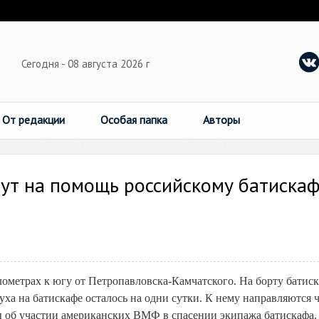
Сегодня - 08 августа 2026 г
От редакции
Особая папка
Авторы
ут на помощь российскому батиска
илометрах к югу от Петропавловска-Камчатского. На борту батис
ха на батискафе осталось на одни сутки. К нему направляются 
ры об участии американских ВМФ в спасении экипажа батискафа.