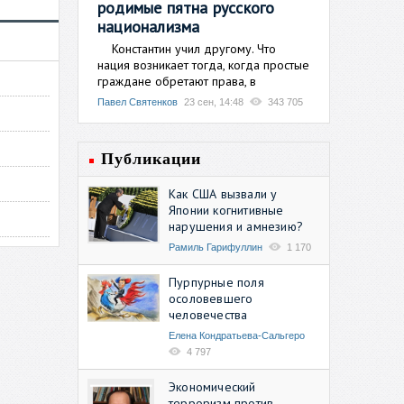
родимые пятна русского
национализма
Константин учил другому. Что
нация возникает тогда, когда простые
граждане обретают права, в
Павел Святенков
23 сен, 14:48
343 705
Публикации
Как США вызвали у
Японии когнитивные
нарушения и амнезию?
Рамиль Гарифуллин
1 170
Пурпурные поля
осоловевшего
человечества
Елена Кондратьева-Сальгеро
4 797
Экономический
терроризм против