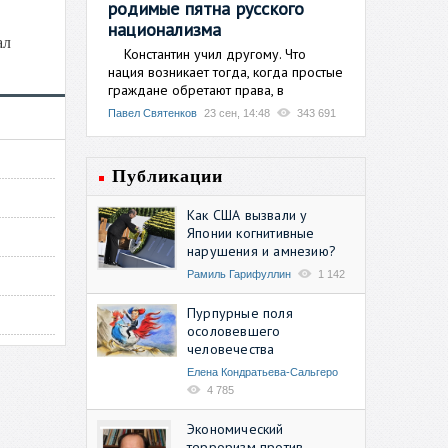
родимые пятна русского
национализма
ал
Константин учил другому. Что
нация возникает тогда, когда простые
граждане обретают права, в
Павел Святенков
23 сен, 14:48
343 691
Публикации
Как США вызвали у
Японии когнитивные
нарушения и амнезию?
Рамиль Гарифуллин
1 142
Пурпурные поля
осоловевшего
человечества
Елена Кондратьева-Сальгеро
4 785
Экономический
терроризм против