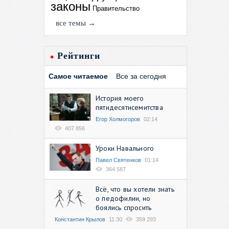
законы
Правительство
все темы →
Рейтинги
Самое читаемое
Все за сегодня
История моего
пятидесятисемитства
Егор Холмогоров
02:14
407 856
Уроки Навального
Павел Святенков
01:14
364 587
Всё, что вы хотели знать
о педофилии, но
боялись спросить
Константин Крылов
11:30
359 293