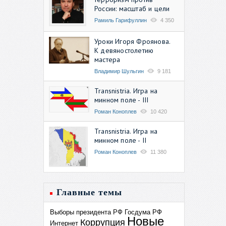
России: масштаб и цели
Рамиль Гарифуллин
4 350
Уроки Игоря Фроянова.
К девяностолетию
мастера
Владимир Шульгин
9 181
Transnistria. Игра на
минном поле - III
Роман Коноплев
10 420
Transnistria. Игра на
минном поле - II
Роман Коноплев
11 380
Главные темы
Выборы президента РФ
Госдума РФ
Новые
Коррупция
Интернет