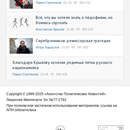
Павел Святенков
01:14
364 722
Всё, что вы хотели знать о педофилии, но
боялись спросить
Константин Крылов
11:30
359 432
Серебренников: режиссерская трагедия
Игорь Караулов
14:50
347 405
Благодаря Крылову исчезли родимые пятна русского
национализма
Павел Святенков
14:48
344 436
Copyright © 1999-2025 «Агентство Политических Новостей»
Лицензия Минпечати Эл. №77-2792
При полном или частичном использовании материалов, ссылка на
АПН обязательна