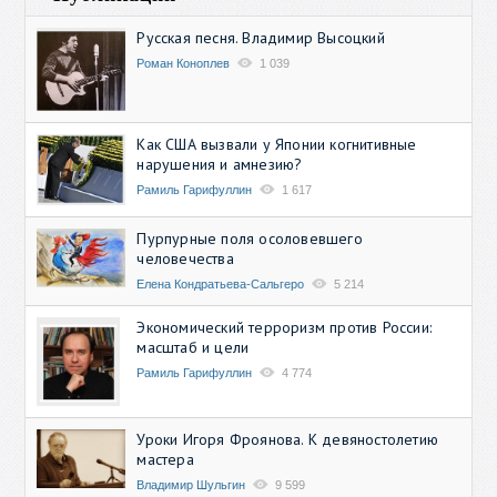
Русская песня. Владимир Высоцкий
Роман Коноплев
1 039
Как США вызвали у Японии когнитивные
нарушения и амнезию?
Рамиль Гарифуллин
1 617
Пурпурные поля осоловевшего
человечества
Елена Кондратьева-Сальгеро
5 214
Экономический терроризм против России:
масштаб и цели
Рамиль Гарифуллин
4 774
Уроки Игоря Фроянова. К девяностолетию
мастера
Владимир Шульгин
9 599