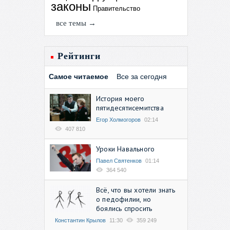
законы
Правительство
все темы →
Рейтинги
Самое читаемое
Все за сегодня
История моего
пятидесятисемитства
Егор Холмогоров
02:14
407 810
Уроки Навального
Павел Святенков
01:14
364 540
Всё, что вы хотели знать
о педофилии, но
боялись спросить
Константин Крылов
11:30
359 249