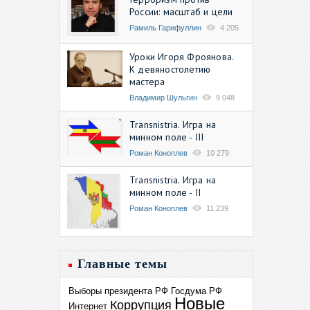
России: масштаб и цели
Рамиль Гарифуллин
4 205
Уроки Игоря Фроянова.
К девяностолетию
мастера
Владимир Шульгин
9 048
Transnistria. Игра на
минном поле - III
Роман Коноплев
10 279
Transnistria. Игра на
минном поле - II
Роман Коноплев
11 239
Главные темы
Выборы президента РФ
Госдума РФ
Новые
Коррупция
Интернет