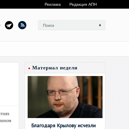
Реклама
Редакция АПН
Материал недели
ытиях
анином
Благодаря Крылову исчезли