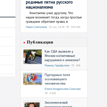
родимые пятна русского
национализма
Константин учил другому. Что
нация возникает тогда, когда простые
граждане обретают права, в
Павел Святенков
23 сен, 14:48
343 449
Публикации
Как США вызвали у
Японии когнитивные
нарушения и амнезию?
Рамиль Гарифуллин
946
Пурпурные поля
осоловевшего
человечества
Елена Кондратьева-Сальгеро
4 646
Экономический
терроризм против