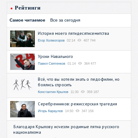
Рейтинги
Самое читаемое
Все за сегодня
История моего пятидесятисемитства
Егор Холмогоров
02:14
407 744
Уроки Навального
Павел Святенков
01:14
364 477
Всё, что вы хотели знать о педофилии, но
боялись спросить
Константин Крылов
11:30
359 187
Серебренников: режиссерская трагедия
Игорь Караулов
14:50
347 156
Благодаря Крылову исчезли родимые пятна русского
национализма