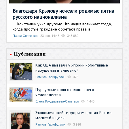
Благодаря Крылову исчезли родимые пятна
русского национализма
Константин учил другому. Что нация возникает тогда,
когда простые граждане обретают права, в
Павел Святенков
23 сен, 14:48
343 080
Публикации
Как США вызвали у Японии когнитивные
нарушения и амнезию?
Рамиль Гарифуллин
476
Пурпурные поля осоловевшего
человечества
Елена Кондратьева-Сальгеро
4 445
Экономический терроризм против России:
масштаб и цели
Рамиль Гарифуллин
3 996