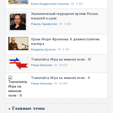
Елена Кондратьева-Сальгеро
4 382
Экономический терроризм против России:
масштаб и цели
Рамиль Гарифуллин
3 928
Уроки Игоря Фроянова. К девяностолетию
мастера
Владимир Шульгин
8 790
Transnistria. Игра на минном поле - III
Роман Коноплев
10 010
Transnistria. Игра на минном поле - II
Роман Коноплев
10 969
Главные темы