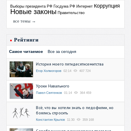
Коррупция
Выборы президента РФ
Госдума РФ
Интернет
Новые законы
Правительство
все темы →
Рейтинги
Самое читаемое
Все за сегодня
История моего пятидесятисемитства
Егор Холмогоров
02:14
407 724
Уроки Навального
Павел Святенков
01:14
364 459
Всё, что вы хотели знать о педофилии, но
боялись спросить
Константин Крылов
11:30
359 168