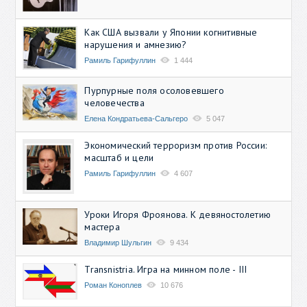
Как США вызвали у Японии когнитивные
нарушения и амнезию?
Рамиль Гарифуллин
1 444
Пурпурные поля осоловевшего
человечества
Елена Кондратьева-Сальгеро
5 047
Экономический терроризм против России:
масштаб и цели
Рамиль Гарифуллин
4 607
Уроки Игоря Фроянова. К девяностолетию
мастера
Владимир Шульгин
9 434
Transnistria. Игра на минном поле - III
Роман Коноплев
10 676