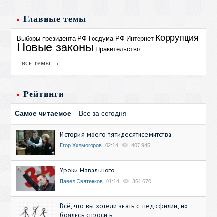
Главные темы
Коррупция
Выборы президента РФ
Госдума РФ
Интернет
Новые законы
Правительство
все темы →
Рейтинги
Самое читаемое
Все за сегодня
История моего пятидесятисемитства
Егор Холмогоров
02:14
407 945
Уроки Навального
Павел Святенков
01:14
364 670
Всё, что вы хотели знать о педофилии, но
боялись спросить