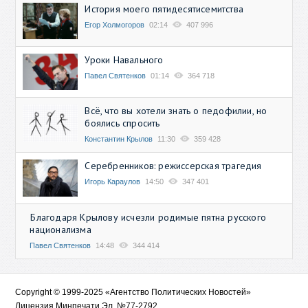
История моего пятидесятисемитства
Егор Холмогоров
02:14
407 996
Уроки Навального
Павел Святенков
01:14
364 718
Всё, что вы хотели знать о педофилии, но
боялись спросить
Константин Крылов
11:30
359 428
Серебренников: режиссерская трагедия
Игорь Караулов
14:50
347 401
Благодаря Крылову исчезли родимые пятна русского
национализма
Павел Святенков
14:48
344 414
Copyright © 1999-2025 «Агентство Политических Новостей»
Лицензия Минпечати Эл. №77-2792