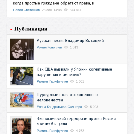
когда простые граждане обретают права, в
Павел Святенков
23 сен, 14:48
344 414
Публикации
Русская песня. Владимир Высоцкий
Роман Коноплев
1 013
Как США вызвали у Японии когнитивные
нарушения и амнезию?
Рамиль Гарифуллин
1 601
Пурпурные поля осоловевшего
человечества
Елена Кондратьева-Сальгеро
5 203
Экономический терроризм против России:
масштаб и цели
Рамиль Гарифуллин
4 762