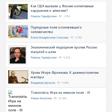
Как США вызвали у Японии когнитивные
нарушения и амнезию?
Рамиль Гарифуллин
1 851
Пурпурные поля осоловевшего
человечества
Елена Кондратьева-Сальгеро
5 452
Экономический терроризм против России:
масштаб и цели
Рамиль Гарифуллин
5 013
Уроки Игоря Фроянова. К девяностолетию
мастера
Владимир Шульгин
9 830
Transnistria. Игра на минном поле - III
Роман Коноплев
11 084