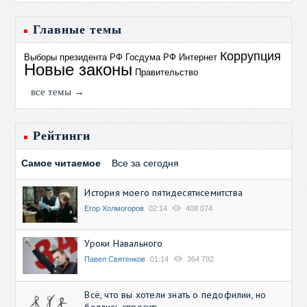
Главные темы
Коррупция
Выборы президента РФ
Госдума РФ
Интернет
Новые законы
Правительство
все темы →
Рейтинги
Самое читаемое
Все за сегодня
История моего пятидесятисемитства
Егор Холмогоров
02:14
408 074
Уроки Навального
Павел Святенков
01:14
364 792
Всё, что вы хотели знать о педофилии, но
боялись спросить