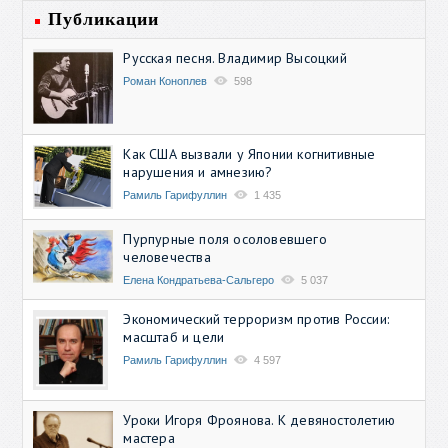
Публикации
Русская песня. Владимир Высоцкий
Роман Коноплев
598
Как США вызвали у Японии когнитивные
нарушения и амнезию?
Рамиль Гарифуллин
1 435
Пурпурные поля осоловевшего
человечества
Елена Кондратьева-Сальгеро
5 037
Экономический терроризм против России:
масштаб и цели
Рамиль Гарифуллин
4 597
Уроки Игоря Фроянова. К девяностолетию
мастера