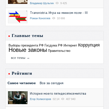
Владимир Шульгин
9 425
Transnistria. Игра на минном поле - III
Роман Коноплев
10 666
Главные темы
Коррупция
Выборы президента РФ
Госдума РФ
Интернет
Новые законы
Правительство
все темы →
Рейтинги
Самое читаемое
Все за сегодня
История моего пятидесятисемитства
Егор Холмогоров
02:14
407 940