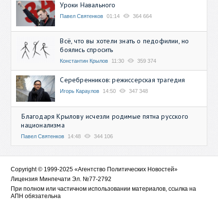
Уроки Навального
Павел Святенков
01:14
364 664
Всё, что вы хотели знать о педофилии, но
боялись спросить
Константин Крылов
11:30
359 374
Серебренников: режиссерская трагедия
Игорь Караулов
14:50
347 348
Благодаря Крылову исчезли родимые пятна русского
национализма
Павел Святенков
14:48
344 106
Copyright © 1999-2025 «Агентство Политических Новостей»
Лицензия Минпечати Эл. №77-2792
При полном или частичном использовании материалов, ссылка на
АПН обязательна