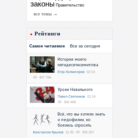
законы
Правительство
все темы →
Рейтинги
Самое читаемое
Все за сегодня
История моего
пятидесятисемитства
Егор Холмогоров
02:14
407 766
Уроки Навального
Павел Святенков
01:14
364 498
Всё, что вы хотели знать
о педофилии, но
боялись спросить
Константин Крылов
11:30
359 207