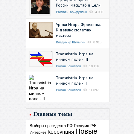
России: масштаб и цели
Рамиль Гарифуллин
4 060
Уроки Игоря Фроянова.
К девяностолетию
мастера
Владимир Шульгин
8 915
Transnistria. Игра на
минном поле - III
Роман Коноплев
10 136
Transnistria. Игра на
минном поле - II
Роман Коноплев
11 097
Главные темы
Выборы президента РФ
Госдума РФ
Новые
Коррупция
Интернет