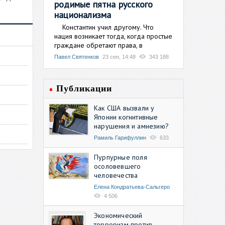
родимые пятна русского
национализма
Константин учил другому. Что
нация возникает тогда, когда простые
граждане обретают права, в
Павел Святенков
23 сен, 14:48
343 188
Публикации
Как США вызвали у
Японии когнитивные
нарушения и амнезию?
Рамиль Гарифуллин
633
Пурпурные поля
осоловевшего
человечества
Елена Кондратьева-Сальгеро
4 506
Экономический
терроризм против