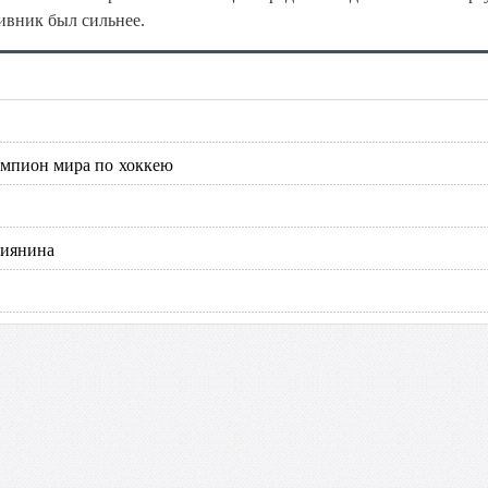
ивник был сильнее.
емпион мира по хоккею
сиянина