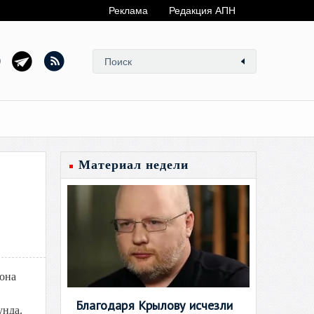
Реклама
Редакция АПН
Материал недели
иона
Благодаря Крылову исчезли
унда.