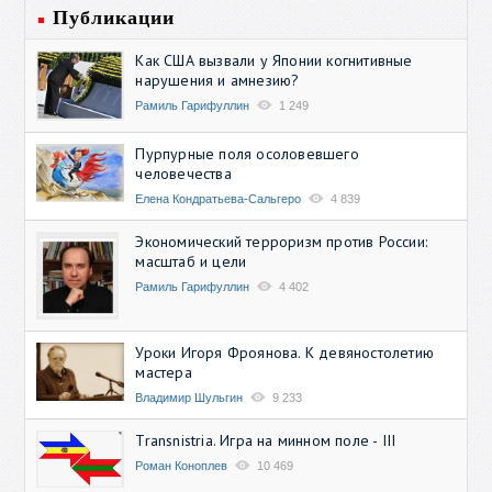
Публикации
Как США вызвали у Японии когнитивные
нарушения и амнезию?
Рамиль Гарифуллин
1 249
Пурпурные поля осоловевшего
человечества
Елена Кондратьева-Сальгеро
4 839
Экономический терроризм против России:
масштаб и цели
Рамиль Гарифуллин
4 402
Уроки Игоря Фроянова. К девяностолетию
мастера
Владимир Шульгин
9 233
Transnistria. Игра на минном поле - III
Роман Коноплев
10 469