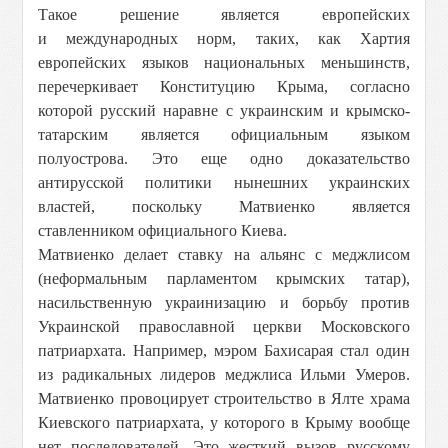
Такое решение является европейских
и международных норм, таких, как Хартия
европейских языков национальных меньшинств,
перечеркивает Конституцию Крыма, согласно
которой русский наравне с украинским и крымско-
татарским является официальным языком
полуострова. Это еще одно доказательство
антирусской политики нынешних украинских
властей, поскольку Матвиенко является
ставленником официального Киева.
Матвиенко делает ставку на альянс с меджлисом
(неформальным парламентом крымских татар),
насильственную украинизацию и борьбу против
Украинской православной церкви Московского
патриархата. Например, мэром Бахисарая стал один
из радикальных лидеров меджлиса Ильми Умеров.
Матвиенко провоцирует строительство в Ялте храма
Киевского патриархата, у которого в Крыму вообще
нет последователей. Это жесткий вызов русскому