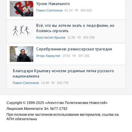
Уроки Навального
Павел Святенков
01:14
364 603
Всё, что вы хотели знать о педофилии, но
боялись спросить
Константин Крылов
11:30
359 308
Серебренников: режиссерская трагедия
Игорь Караулов
14:50
347 281
Благодаря Крылову исчезли родимые пятна русского
национализма
Павел Святенков
14:48
343 778
Copyright © 1999-2025 «Агентство Политических Новостей»
Лицензия Минпечати Эл. №77-2792
При полном или частичном использовании материалов, ссылка на
АПН обязательна