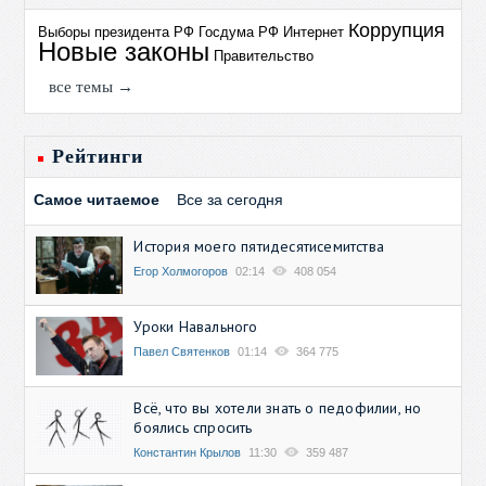
Коррупция
Выборы президента РФ
Госдума РФ
Интернет
Новые законы
Правительство
все темы →
Рейтинги
Самое читаемое
Все за сегодня
История моего пятидесятисемитства
Егор Холмогоров
02:14
408 054
Уроки Навального
Павел Святенков
01:14
364 775
Всё, что вы хотели знать о педофилии, но
боялись спросить
Константин Крылов
11:30
359 487