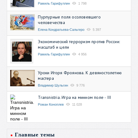
Рамиль Гарифуллин
1 798
Пурпурные поля осоловевшего
человечества
Елена Кондратьева-Сальгеро
5 397
Экономический терроризм против России:
масштаб и цели
Рамиль Гарифуллин
4 956
Уроки Игоря Фроянова. К девяностолетию
мастера
Владимир Шульгин
9 776
Transnistria. Игра на минном поле - III
Роман Коноплев
11 028
Главные темы