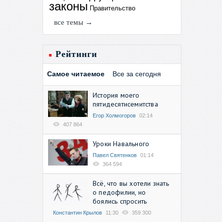
законы
Правительство
все темы →
Рейтинги
Самое читаемое
Все за сегодня
История моего
пятидесятисемитства
Егор Холмогоров
02:14
407 864
Уроки Навального
Павел Святенков
01:14
364 594
Всё, что вы хотели знать
о педофилии, но
боялись спросить
Константин Крылов
11:30
359 300