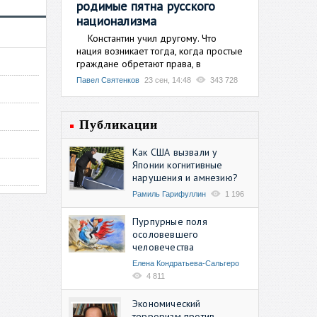
родимые пятна русского
национализма
Константин учил другому. Что
нация возникает тогда, когда простые
граждане обретают права, в
Павел Святенков
23 сен, 14:48
343 728
Публикации
Как США вызвали у
Японии когнитивные
нарушения и амнезию?
Рамиль Гарифуллин
1 196
Пурпурные поля
осоловевшего
человечества
Елена Кондратьева-Сальгеро
4 811
Экономический
терроризм против