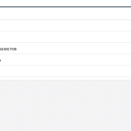
налистов
о