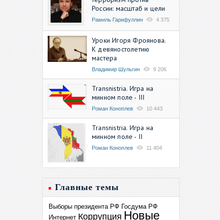
России: масштаб и цели
Рамиль Гарифуллин
4 375
Уроки Игоря Фроянова.
К девяностолетию
мастера
Владимир Шульгин
9 206
Transnistria. Игра на
минном поле - III
Роман Коноплев
10 443
Transnistria. Игра на
минном поле - II
Роман Коноплев
11 404
Главные темы
Выборы президента РФ
Госдума РФ
Новые
Коррупция
Интернет